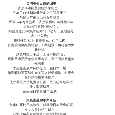
台灣香蕉目前的困境
香蕉為本國重要經濟果樹之一，
亦為目前外銷數量最多之生鮮農產品。
外銷日本市場已有百年歷史，
民國56年為最盛期，香蕉收穫(55 年種植56年
採收)面積超過5萬公頃，
外銷量達3,560餘萬箱(每箱 12公斤，產地裝蕉
為 12.6公斤)，
賺取外匯 5,195 餘萬美元。60年以後，
台灣的經濟結構轉變，工業起飛，農村勞力大
量外移，
致農村勞力不足，工資不斷高漲；
蕉園又遭受黃葉病嚴重為害，單位面積產量大
幅減低，
香蕉生產成本持續提高；在日本市場，
復受菲律賓蕉和中南美蕉之低價傾銷，影響台
蕉外銷價格無法提昇，
使蕉農植蕉幾無獲利可言，故乃紛紛放棄生
產，影響所及，
台蕉輸日數量逐年減少。
集集山蕉傳承與革新
集集山蕉於日本時代，就極受日本天皇的喜
愛，大量外銷至日本；
在海拔略高氣候溫暖的南投縣集集鎮，