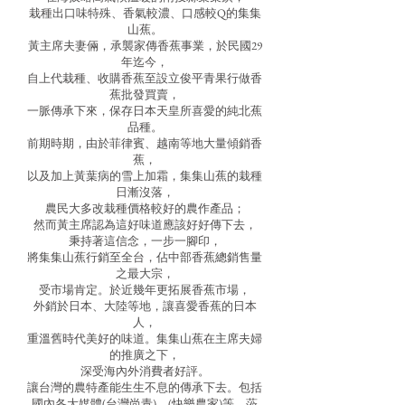
栽種出口味特殊、香氣較濃、口感較Q的集集
山蕉。
黃主席夫妻倆，承襲家傳香蕉事業，於民國29
年迄今，
自上代栽種、收購香蕉至設立俊平青果行做香
蕉批發買賣，
一脈傳承下來，保存日本天皇所喜愛的純北蕉
品種。
前期時期，由於菲律賓、越南等地大量傾銷香
蕉，
以及加上黃葉病的雪上加霜，集集山蕉的栽種
日漸沒落，
農民大多改栽種價格較好的農作產品；
然而黃主席認為這好味道應該好好傳下去，
秉持著這信念，一步一腳印，
將集集山蕉行銷至全台，佔中部香蕉總銷售量
之最大宗，
受市場肯定。於近幾年更拓展香蕉市場，
外銷於日本、大陸等地，讓喜愛香蕉的日本
人，
重溫舊時代美好的味道。集集山蕉在主席夫婦
的推廣之下，
深受海內外消費者好評。
讓台灣的農特產能生生不息的傳承下去。包括
國內各大媒體(台灣尚青)、(快樂農家)等，蒞