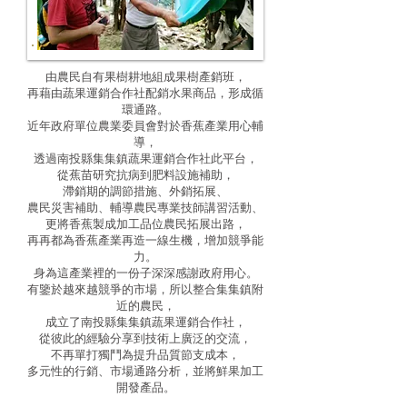
由農民自有果樹耕地組成果樹產銷班，
再藉由蔬果運銷合作社配銷水果商品，形成循
環通路。
近年政府單位農業委員會對於香蕉產業用心輔
導，
透過南投縣集集鎮蔬果運銷合作社此平台，
從蕉苗研究抗病到肥料設施補助，
滯銷期的調節措施、外銷拓展、
農民災害補助、輔導農民專業技師講習活動、
更將香蕉製成加工品位農民拓展出路，
再再都為香蕉產業再造一線生機，增加競爭能
力。
身為這產業裡的一份子深深感謝政府用心。
有鑒於越來越競爭的市場，所以整合集集鎮附
近的農民，
成立了南投縣集集鎮蔬果運銷合作社，
從彼此的經驗分享到技術上廣泛的交流，
不再單打獨鬥為提升品質節支成本，
多元性的行銷、市場通路分析，並將鮮果加工
開發產品。