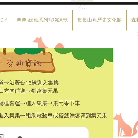
DIY
奔奔-綠蕉系列寵物凍乾
集集山蕉歷史文化館
森