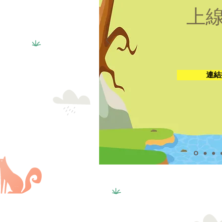
​上
連結