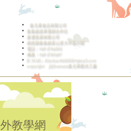
Jijibanana 集元果觀光工廠
集元果食品有限公司
集集鎮蔬果運銷合作社
蒼運貿易有限公司
南投縣集集鎮富山里大坪巷38號
電話：049-2764562
傳真：049-2760467
E-MAIL:
dinobao645555@gmail.com
copyright jijibanana集元果觀光工廠
戶外教學網