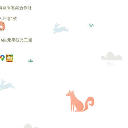
鎮蔬果運銷合作社
大坪巷1號
62
67
banana集元果觀光工廠