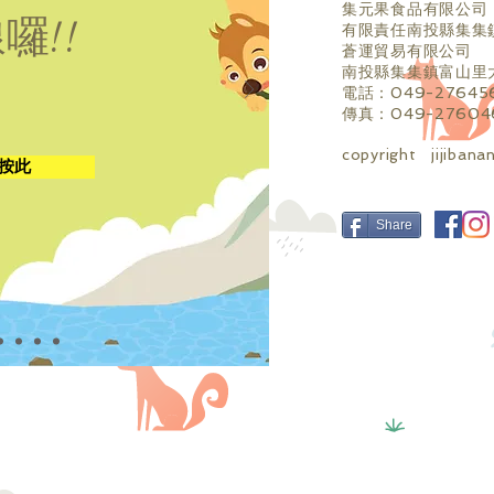
集元果食品有限公司
線囉!!
有限責任南投縣集集
蒼運貿易有限公司
南投縣集集鎮富山里
電話：049-27645
傳真：049-27604
copyright jiji
按此
Share